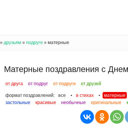
»
друзьям
»
подруге
»
матерные
Матерные поздравления с Днем
от друга
от подруг
от подруги
от друзей
формат поздравлений:
все
•
в стихах
•
матерные
застольные
красивые
необычные
оригинальные