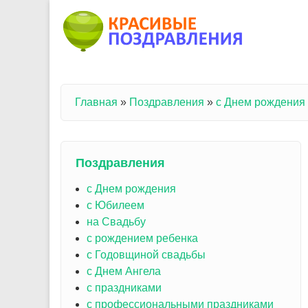
Перейти к основному содержанию
Главная
»
Поздравления
»
с Днем рождения
Вы здесь
Поздравления
с Днем рождения
с Юбилеем
на Свадьбу
с рождением ребенка
с Годовщиной свадьбы
с Днем Ангела
с праздниками
с профессиональными праздниками