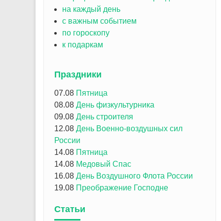
на каждый день
с важным событием
по гороскопу
к подаркам
Праздники
07.08
Пятница
08.08
День физкультурника
09.08
День строителя
12.08
День Военно-воздушных сил
России
14.08
Пятница
14.08
Медовый Спас
16.08
День Воздушного Флота России
19.08
Преображение Господне
Статьи