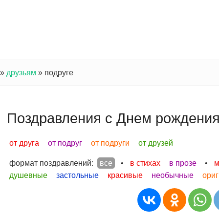
»
друзьям
»
подруге
Поздравления с Днем рождения
от друга
от подруг
от подруги
от друзей
формат поздравлений:
все
•
в стихах
в прозе
•
м
душевные
застольные
красивые
необычные
ори