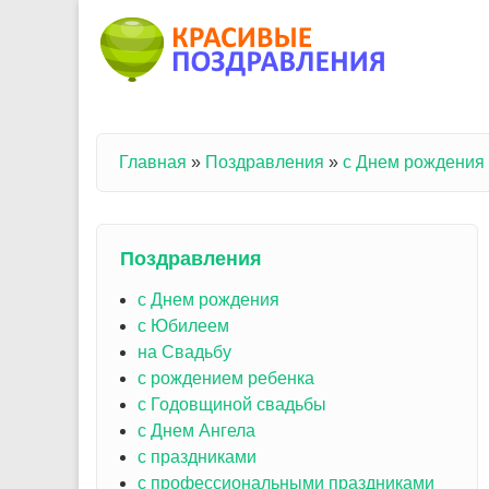
Перейти к основному содержанию
Главная
»
Поздравления
»
с Днем рождения
Вы здесь
Поздравления
с Днем рождения
с Юбилеем
на Свадьбу
с рождением ребенка
с Годовщиной свадьбы
с Днем Ангела
с праздниками
с профессиональными праздниками