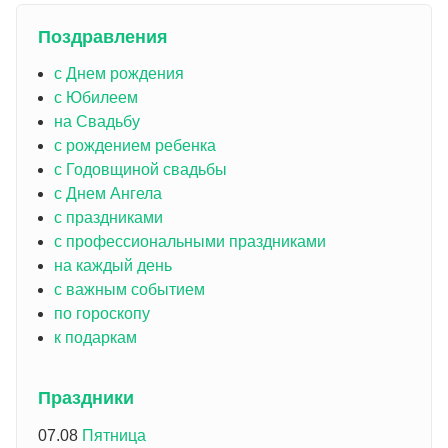
Поздравления
с Днем рождения
с Юбилеем
на Свадьбу
с рождением ребенка
с Годовщиной свадьбы
с Днем Ангела
с праздниками
с профессиональными праздниками
на каждый день
с важным событием
по гороскопу
к подаркам
Праздники
07.08
Пятница