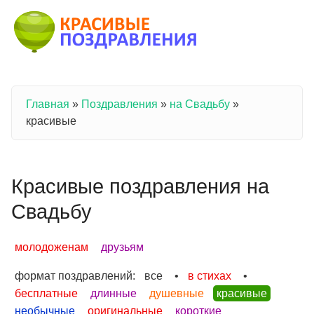
Перейти к основному содержанию
Главная
»
Поздравления
»
на Свадьбу
»
Вы здесь
красивые
Красивые поздравления на
Свадьбу
молодоженам
друзьям
формат поздравлений:
все
•
в стихах
•
бесплатные
длинные
душевные
красивые
необычные
оригинальные
короткие