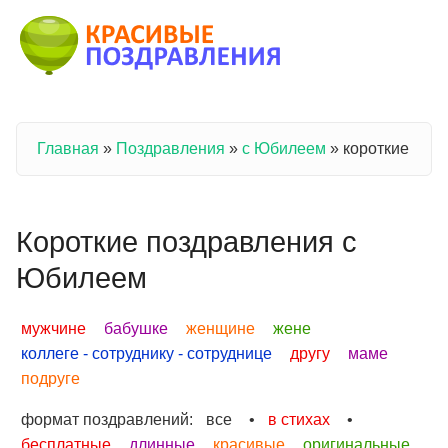
Перейти к основному содержанию
Главная
»
Поздравления
»
с Юбилеем
»
короткие
Вы здесь
Короткие поздравления с
Юбилеем
мужчине
бабушке
женщине
жене
коллеге - сотруднику - сотруднице
другу
маме
подруге
формат поздравлений:
все
•
в стихах
•
бесплатные
длинные
красивые
оригинальные