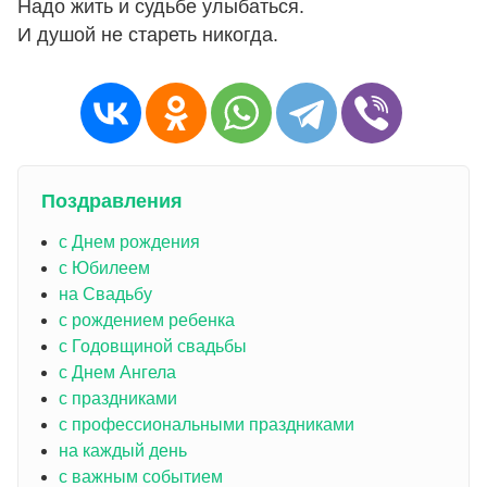
Надо жить и судьбе улыбаться.
И душой не стареть никогда.
Поздравления
с Днем рождения
с Юбилеем
на Свадьбу
с рождением ребенка
с Годовщиной свадьбы
с Днем Ангела
с праздниками
с профессиональными праздниками
на каждый день
с важным событием