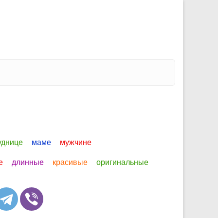
руднице
маме
мужчине
е
длинные
красивые
оригинальные