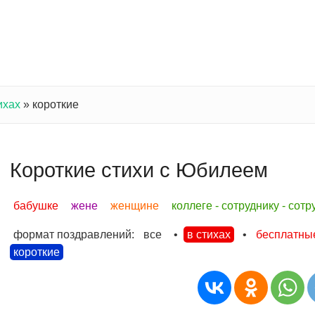
ихах
»
короткие
Короткие стихи с Юбилеем
бабушке
жене
женщине
коллеге - сотруднику - сот
формат поздравлений:
все
•
в стихах
•
бесплатны
короткие