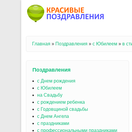
Перейти к основному содержанию
Главная
»
Поздравления
»
с Юбилеем
»
в ст
Вы здесь
Поздравления
с Днем рождения
с Юбилеем
на Свадьбу
с рождением ребенка
с Годовщиной свадьбы
с Днем Ангела
с праздниками
с профессиональными праздниками