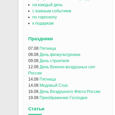
на каждый день
с важным событием
по гороскопу
к подаркам
Праздники
07.08
Пятница
08.08
День физкультурника
09.08
День строителя
12.08
День Военно-воздушных сил
России
14.08
Пятница
14.08
Медовый Спас
16.08
День Воздушного Флота России
19.08
Преображение Господне
Статьи