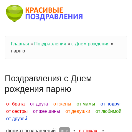
Перейти к основному содержанию
Главная
»
Поздравления
»
с Днем рождения
»
Вы здесь
парню
Поздравления с Днем
рождения парню
от брата
от друга
от жены
от мамы
от подруг
от сестры
от женщины
от девушки
от любимой
от друзей
формат поздравлений:
все
•
в стихах
•