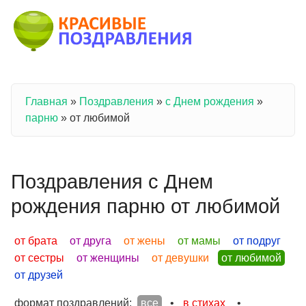
Перейти к основному содержанию
Главная
»
Поздравления
»
с Днем рождения
»
Вы здесь
парню
»
от любимой
Поздравления с Днем
рождения парню от любимой
от брата
от друга
от жены
от мамы
от подруг
от сестры
от женщины
от девушки
от любимой
от друзей
формат поздравлений:
все
•
в стихах
•