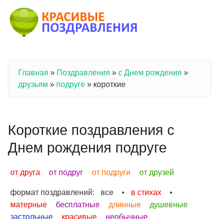
Перейти к основному содержанию
Главная
»
Поздравления
»
с Днем рождения
»
Вы здесь
друзьям
»
подруге
»
короткие
Короткие поздравления с
Днем рождения подруге
от друга
от подруг
от подруги
от друзей
формат поздравлений:
все
•
в стихах
•
матерные
бесплатные
длинные
душевные
застольные
красивые
необычные