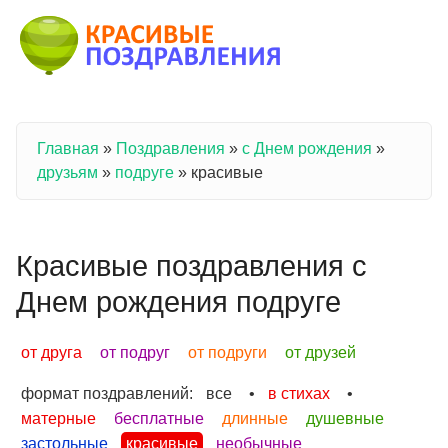
Перейти к основному содержанию
Главная
»
Поздравления
»
с Днем рождения
»
Вы здесь
друзьям
»
подруге
»
красивые
Красивые поздравления с
Днем рождения подруге
от друга
от подруг
от подруги
от друзей
формат поздравлений:
все
•
в стихах
•
матерные
бесплатные
длинные
душевные
застольные
красивые
необычные