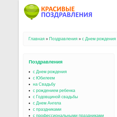
Перейти к основному содержанию
Главная
»
Поздравления
»
с Днем рождения
Вы здесь
Поздравления
с Днем рождения
с Юбилеем
на Свадьбу
с рождением ребенка
с Годовщиной свадьбы
с Днем Ангела
с праздниками
с профессиональными праздниками