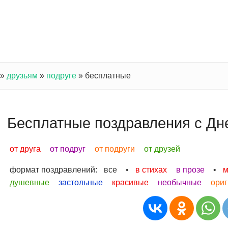
»
друзьям
»
подруге
»
бесплатные
Бесплатные поздравления с Дн
от друга
от подруг
от подруги
от друзей
формат поздравлений:
все
•
в стихах
в прозе
•
м
душевные
застольные
красивые
необычные
ори