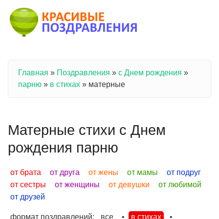
Перейти к основному содержанию
Главная
»
Поздравления
»
с Днем рождения
»
Вы здесь
парню
»
в стихах
»
матерные
Матерные стихи с Днем
рождения парню
от брата
от друга
от жены
от мамы
от подруг
от сестры
от женщины
от девушки
от любимой
от друзей
формат поздравлений:
все
•
в стихах
•