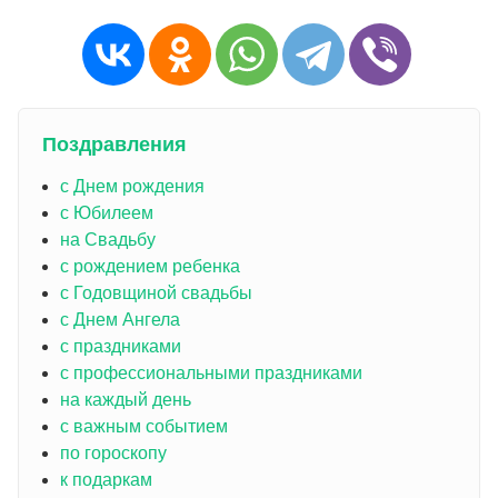
Поздравления
с Днем рождения
с Юбилеем
на Свадьбу
с рождением ребенка
с Годовщиной свадьбы
с Днем Ангела
с праздниками
с профессиональными праздниками
на каждый день
с важным событием
по гороскопу
к подаркам