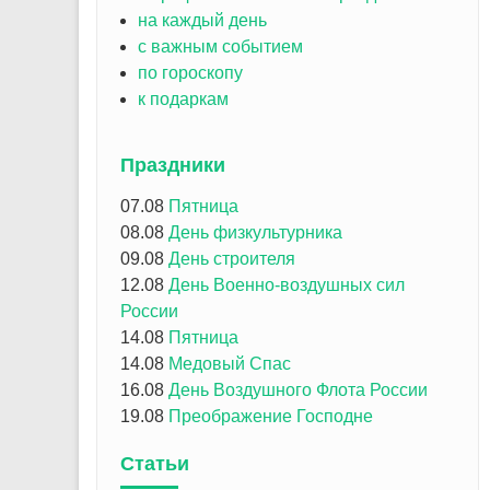
на каждый день
с важным событием
по гороскопу
к подаркам
Праздники
07.08
Пятница
08.08
День физкультурника
09.08
День строителя
12.08
День Военно-воздушных сил
России
14.08
Пятница
14.08
Медовый Спас
16.08
День Воздушного Флота России
19.08
Преображение Господне
Статьи