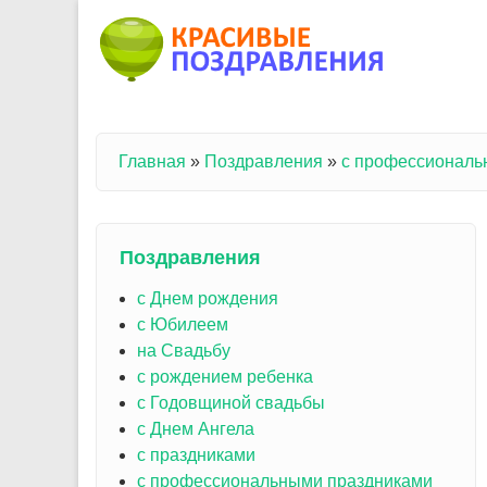
Перейти к основному содержанию
Главная
»
Поздравления
»
с профессиональ
Вы здесь
Поздравления
с Днем рождения
с Юбилеем
на Свадьбу
с рождением ребенка
с Годовщиной свадьбы
с Днем Ангела
с праздниками
с профессиональными праздниками