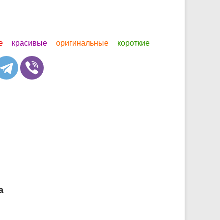
е
красивые
оригинальные
короткие
а