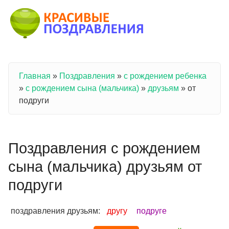
Перейти к основному содержанию
Главная
»
Поздравления
»
с рождением ребенка
Вы здесь
»
с рождением сына (мальчика)
»
друзьям
»
от
подруги
Поздравления с рождением
сына (мальчика) друзьям от
подруги
поздравления друзьям:
другу
подруге