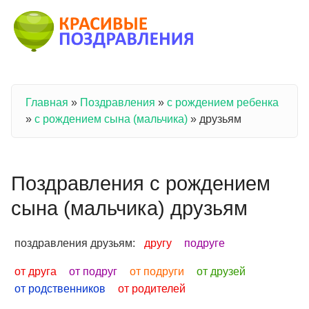
Перейти к основному содержанию
Главная
»
Поздравления
»
с рождением ребенка
Вы здесь
»
с рождением сына (мальчика)
»
друзьям
Поздравления с рождением
сына (мальчика) друзьям
поздравления друзьям:
другу
подруге
от друга
от подруг
от подруги
от друзей
от родственников
от родителей