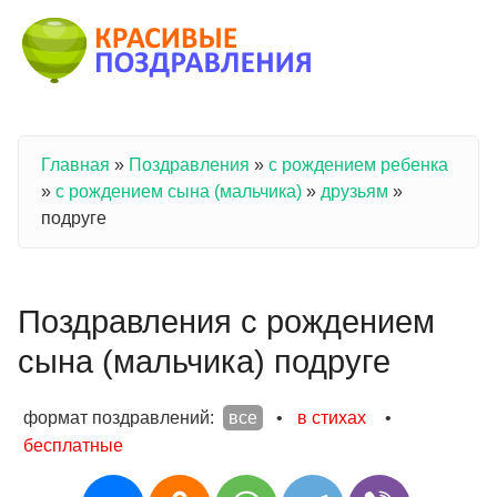
Перейти к основному содержанию
Главная
»
Поздравления
»
с рождением ребенка
Вы здесь
»
с рождением сына (мальчика)
»
друзьям
»
подруге
Поздравления с рождением
сына (мальчика) подруге
формат поздравлений:
все
•
в стихах
•
бесплатные