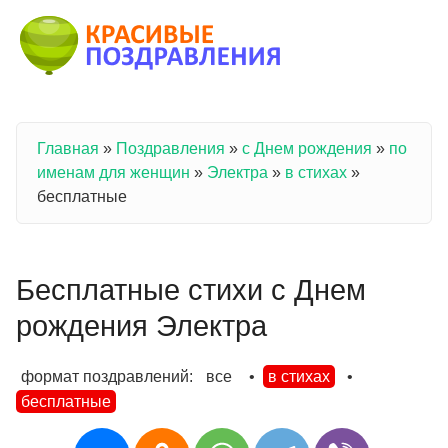
Перейти к основному содержанию
Главная
»
Поздравления
»
с Днем рождения
»
по
Вы здесь
именам для женщин
»
Электра
»
в стихах
»
бесплатные
Бесплатные стихи с Днем
рождения Электра
формат поздравлений:
все
•
в стихах
•
бесплатные