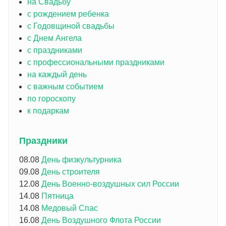
на Свадьбу
с рождением ребенка
с Годовщиной свадьбы
с Днем Ангела
с праздниками
с профессиональными праздниками
на каждый день
с важным событием
по гороскопу
к подаркам
Праздники
08.08
День физкультурника
09.08
День строителя
12.08
День Военно-воздушных сил России
14.08
Пятница
14.08
Медовый Спас
16.08
День Воздушного Флота России