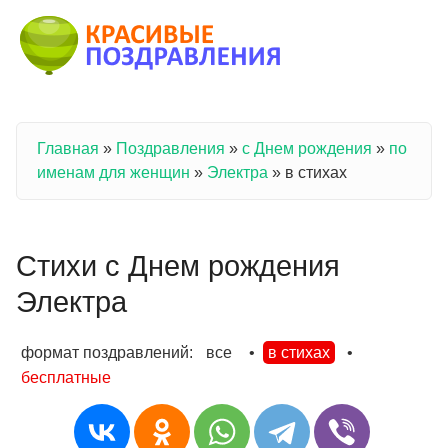
Перейти к основному содержанию
Главная
»
Поздравления
»
с Днем рождения
»
по
Вы здесь
именам для женщин
»
Электра
»
в стихах
Стихи с Днем рождения
Электра
формат поздравлений:
все
•
в стихах
•
бесплатные