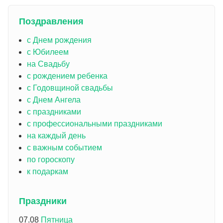
Поздравления
с Днем рождения
с Юбилеем
на Свадьбу
с рождением ребенка
с Годовщиной свадьбы
с Днем Ангела
с праздниками
с профессиональными праздниками
на каждый день
с важным событием
по гороскопу
к подаркам
Праздники
07.08
Пятница