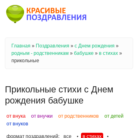
Перейти к основному содержанию
Главная
»
Поздравления
»
с Днем рождения
»
Вы здесь
родным - родственникам
»
бабушке
»
в стихах
»
прикольные
Прикольные стихи с Днем
рождения бабушке
от внука
от внучки
от родственников
от детей
от внуков
формат поздравлений:
все
•
в стихах
•