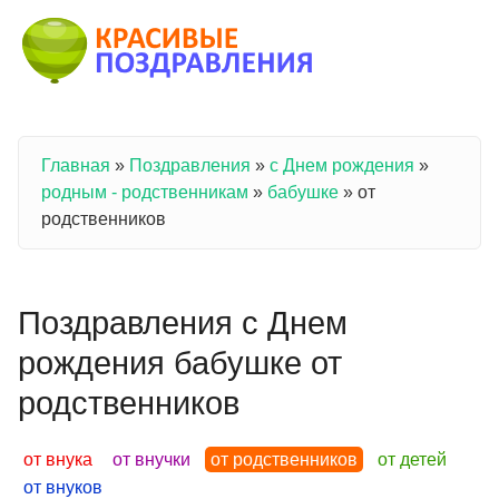
Перейти к основному содержанию
Главная
»
Поздравления
»
с Днем рождения
»
Вы здесь
родным - родственникам
»
бабушке
»
от
родственников
Поздравления с Днем
рождения бабушке от
родственников
от внука
от внучки
от родственников
от детей
от внуков