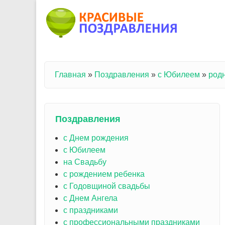
Перейти к основному содержанию
Главная
»
Поздравления
»
с Юбилеем
»
род
Вы здесь
Поздравления
с Днем рождения
с Юбилеем
на Свадьбу
с рождением ребенка
с Годовщиной свадьбы
с Днем Ангела
с праздниками
с профессиональными праздниками