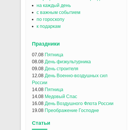
на каждый день
с важным событием
по гороскопу
к подаркам
Праздники
07.08
Пятница
08.08
День физкультурника
09.08
День строителя
12.08
День Военно-воздушных сил
России
14.08
Пятница
14.08
Медовый Спас
16.08
День Воздушного Флота России
19.08
Преображение Господне
Статьи