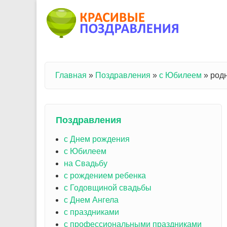
Перейти к основному содержанию
Главная
»
Поздравления
»
с Юбилеем
»
род
Вы здесь
Поздравления
с Днем рождения
с Юбилеем
на Свадьбу
с рождением ребенка
с Годовщиной свадьбы
с Днем Ангела
с праздниками
с профессиональными праздниками