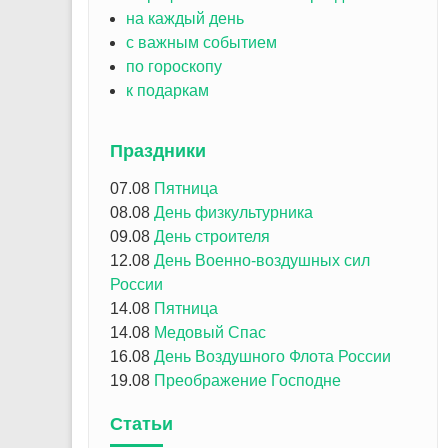
на каждый день
с важным событием
по гороскопу
к подаркам
Праздники
07.08
Пятница
08.08
День физкультурника
09.08
День строителя
12.08
День Военно-воздушных сил
России
14.08
Пятница
14.08
Медовый Спас
16.08
День Воздушного Флота России
19.08
Преображение Господне
Статьи