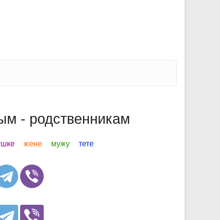
ым - родственникам
ушке
жене
мужу
тете