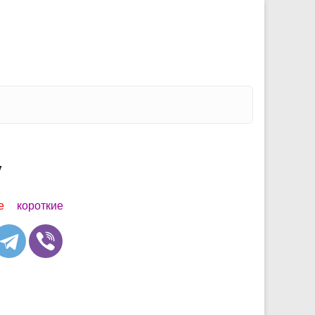
у
е
короткие