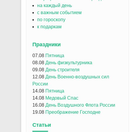
на каждый день
с важным событием
по гороскопу
к подаркам
Праздники
07.08
Пятница
08.08
День физкультурника
09.08
День строителя
12.08
День Военно-воздушных сил
России
14.08
Пятница
14.08
Медовый Спас
16.08
День Воздушного Флота России
19.08
Преображение Господне
Статьи