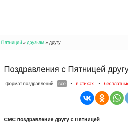
с Пятницей
»
друзьям
»
другу
Поздравления с Пятницей друг
формат поздравлений:
все
•
в стихах
•
бесплатны
СМС поздравление другу с Пятницей