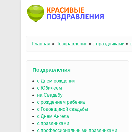
Перейти к основному содержанию
Главная
»
Поздравления
»
с праздниками
»
Вы здесь
Поздравления
с Днем рождения
с Юбилеем
на Свадьбу
с рождением ребенка
с Годовщиной свадьбы
с Днем Ангела
с праздниками
с профессиональными праздниками