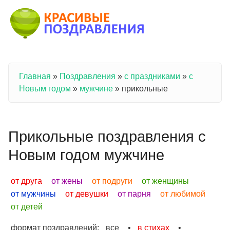
Перейти к основному содержанию
Главная
»
Поздравления
»
с праздниками
»
с
Вы здесь
Новым годом
»
мужчине
»
прикольные
Прикольные поздравления с
Новым годом мужчине
от друга
от жены
от подруги
от женщины
от мужчины
от девушки
от парня
от любимой
от детей
формат поздравлений:
все
•
в стихах
•