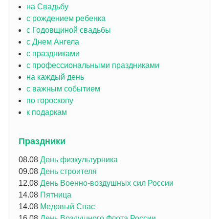
на Свадьбу
с рождением ребенка
с Годовщиной свадьбы
с Днем Ангела
с праздниками
с профессиональными праздниками
на каждый день
с важным событием
по гороскопу
к подаркам
Праздники
08.08
День физкультурника
09.08
День строителя
12.08
День Военно-воздушных сил России
14.08
Пятница
14.08
Медовый Спас
16.08
День Воздушного Флота России