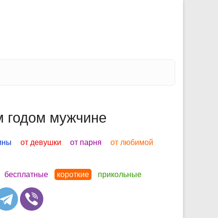
м годом мужчине
ины
от девушки
от парня
от любимой
бесплатные
короткие
прикольные