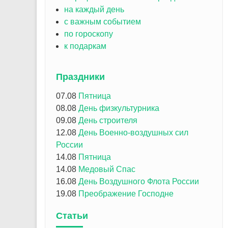
на каждый день
с важным событием
по гороскопу
к подаркам
Праздники
07.08
Пятница
08.08
День физкультурника
09.08
День строителя
12.08
День Военно-воздушных сил
России
14.08
Пятница
14.08
Медовый Спас
16.08
День Воздушного Флота России
19.08
Преображение Господне
Статьи