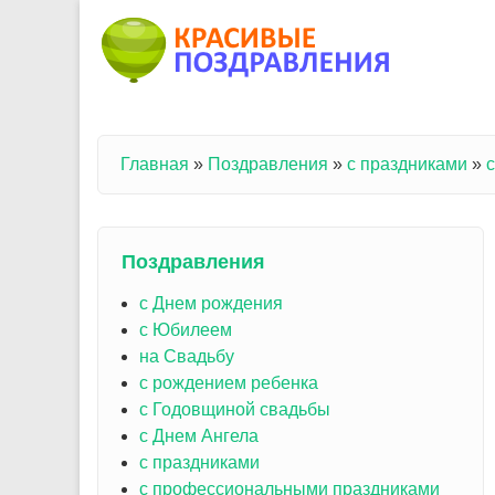
Перейти к основному содержанию
Главная
»
Поздравления
»
с праздниками
»
Вы здесь
Поздравления
с Днем рождения
с Юбилеем
на Свадьбу
с рождением ребенка
с Годовщиной свадьбы
с Днем Ангела
с праздниками
с профессиональными праздниками