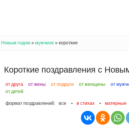
с Новым годом
»
мужчине
»
короткие
Короткие поздравления с Новы
от друга
от жены
от подруги
от женщины
от мужч
от детей
формат поздравлений:
все
•
в стихах
•
матерные