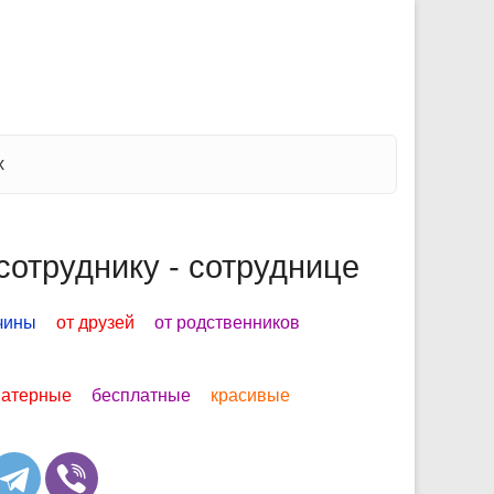
х
сотруднику - сотруднице
чины
от друзей
от родственников
атерные
бесплатные
красивые