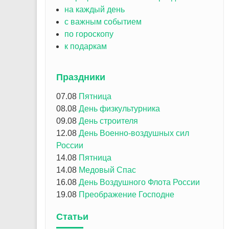
на каждый день
с важным событием
по гороскопу
к подаркам
Праздники
07.08
Пятница
08.08
День физкультурника
09.08
День строителя
12.08
День Военно-воздушных сил
России
14.08
Пятница
14.08
Медовый Спас
16.08
День Воздушного Флота России
19.08
Преображение Господне
Статьи