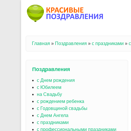
Перейти к основному содержанию
Главная
»
Поздравления
»
с праздниками
»
Вы здесь
Поздравления
с Днем рождения
с Юбилеем
на Свадьбу
с рождением ребенка
с Годовщиной свадьбы
с Днем Ангела
с праздниками
с профессиональными праздниками