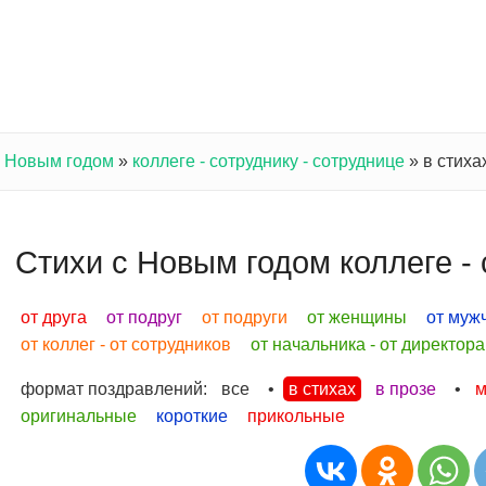
с Новым годом
»
коллеге - сотруднику - сотруднице
»
в стиха
Стихи с Новым годом коллеге - 
от друга
от подруг
от подруги
от женщины
от муж
от коллег - от сотрудников
от начальника - от директора
формат поздравлений:
все
•
в стихах
в прозе
•
м
оригинальные
короткие
прикольные