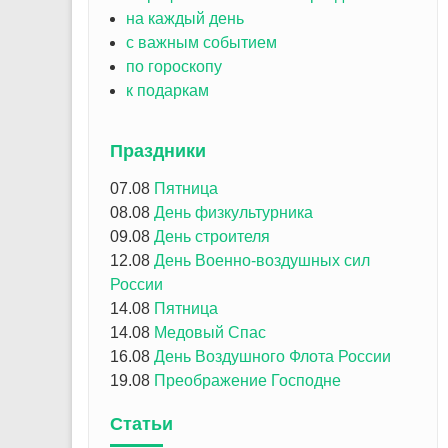
на каждый день
с важным событием
по гороскопу
к подаркам
Праздники
07.08
Пятница
08.08
День физкультурника
09.08
День строителя
12.08
День Военно-воздушных сил
России
14.08
Пятница
14.08
Медовый Спас
16.08
День Воздушного Флота России
19.08
Преображение Господне
Статьи