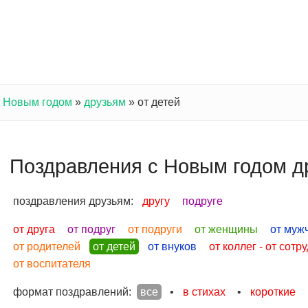
с Новым годом
»
друзьям
»
от детей
Поздравления с Новым годом д
поздравления друзьям:
другу
подруге
от друга
от подруг
от подруги
от женщины
от муж
от родителей
от детей
от внуков
от коллег - от сотр
от воспитателя
формат поздравлений:
все
•
в стихах
•
короткие