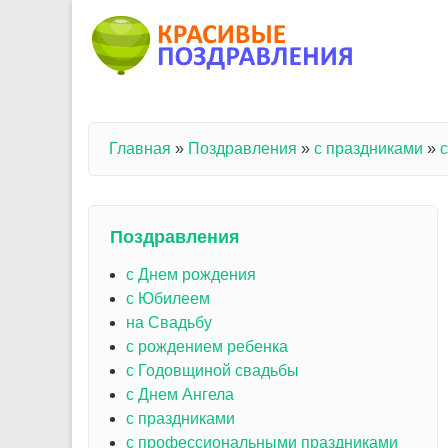
Перейти к основному содержанию
Главная
»
Поздравления
»
с праздниками
»
Вы здесь
Поздравления
с Днем рождения
с Юбилеем
на Свадьбу
с рождением ребенка
с Годовщиной свадьбы
с Днем Ангела
с праздниками
с профессиональными праздниками