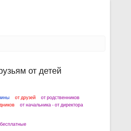
рузьям от детей
чины
от друзей
от родственников
удников
от начальника - от директора
бесплатные