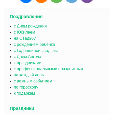
Поздравления
с Днем рождения
с Юбилеем
на Свадьбу
с рождением ребенка
с Годовщиной свадьбы
с Днем Ангела
с праздниками
с профессиональными праздниками
на каждый день
с важным событием
по гороскопу
к подаркам
Праздники