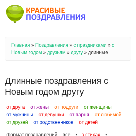
Перейти к основному содержанию
Главная
»
Поздравления
»
с праздниками
»
с
Вы здесь
Новым годом
»
друзьям
»
другу
»
длинные
Длинные поздравления с
Новым годом другу
от друга
от жены
от подруги
от женщины
от мужчины
от девушки
от парня
от любимой
от друзей
от родственников
от детей
формат поздравлений:
все
•
в стихах
•