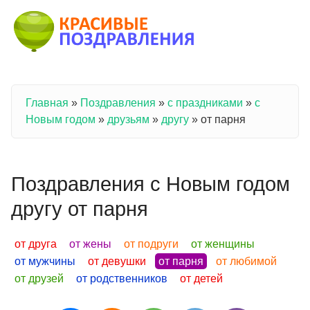
Перейти к основному содержанию
Главная
»
Поздравления
»
с праздниками
»
с
Вы здесь
Новым годом
»
друзьям
»
другу
»
от парня
Поздравления с Новым годом
другу от парня
от друга
от жены
от подруги
от женщины
от мужчины
от девушки
от парня
от любимой
от друзей
от родственников
от детей