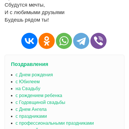
Сбyдyтся мечты,
И с любимыми дpyзьями
Бyдешь pядом ты!
Поздравления
с Днем рождения
с Юбилеем
на Свадьбу
с рождением ребенка
с Годовщиной свадьбы
с Днем Ангела
с праздниками
с профессиональными праздниками