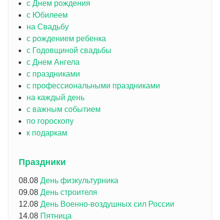
с Днем рождения
с Юбилеем
на Свадьбу
с рождением ребенка
с Годовщиной свадьбы
с Днем Ангела
с праздниками
с профессиональными праздниками
на каждый день
с важным событием
по гороскопу
к подаркам
Праздники
08.08
День физкультурника
09.08
День строителя
12.08
День Военно-воздушных сил России
14.08
Пятница