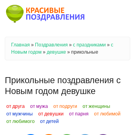
Перейти к основному содержанию
Главная
»
Поздравления
»
с праздниками
»
с
Вы здесь
Новым годом
»
девушке
»
прикольные
Прикольные поздравления с
Новым годом девушке
от друга
от мужа
от подруги
от женщины
от мужчины
от девушки
от парня
от любимой
от любимого
от детей