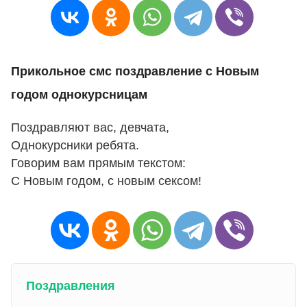
Прикольное смс поздравление с Новым
годом однокурсницам
Поздравляют вас, девчата,
Однокурсники ребята.
Говорим вам прямым текстом:
С Новым годом, с новым сексом!
Поздравления