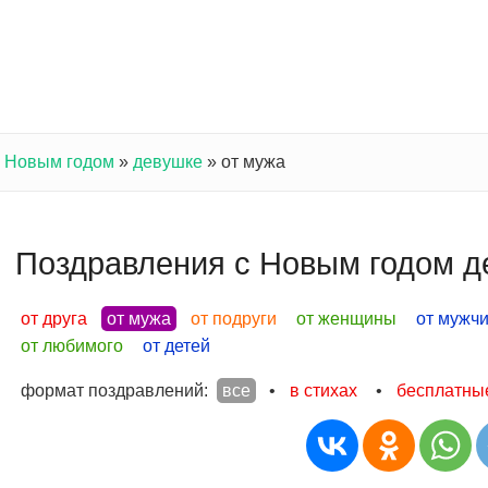
с Новым годом
»
девушке
»
от мужа
Поздравления с Новым годом д
от друга
от мужа
от подруги
от женщины
от мужч
от любимого
от детей
формат поздравлений:
все
•
в стихах
•
бесплатны