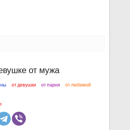
евушке от мужа
ины
от девушки
от парня
от любимой
е