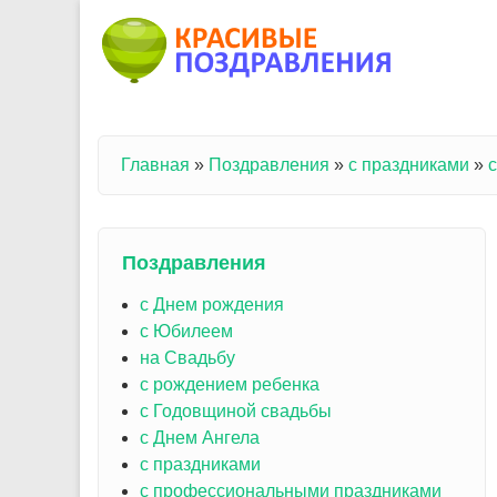
Перейти к основному содержанию
Главная
»
Поздравления
»
с праздниками
»
Вы здесь
Поздравления
с Днем рождения
с Юбилеем
на Свадьбу
с рождением ребенка
с Годовщиной свадьбы
с Днем Ангела
с праздниками
с профессиональными праздниками