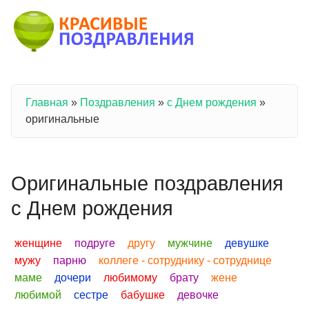
Перейти к основному содержанию
Главная
»
Поздравления
»
с Днем рождения
»
Вы здесь
оригинальные
Оригинальные поздравления
с Днем рождения
женщине
подруге
другу
мужчине
девушке
мужу
парню
коллеге - сотруднику - сотруднице
маме
дочери
любимому
брату
жене
любимой
сестре
бабушке
девочке