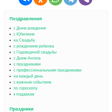
Поздравления
с Днем рождения
с Юбилеем
на Свадьбу
с рождением ребенка
с Годовщиной свадьбы
с Днем Ангела
с праздниками
с профессиональными праздниками
на каждый день
с важным событием
по гороскопу
к подаркам
Праздники