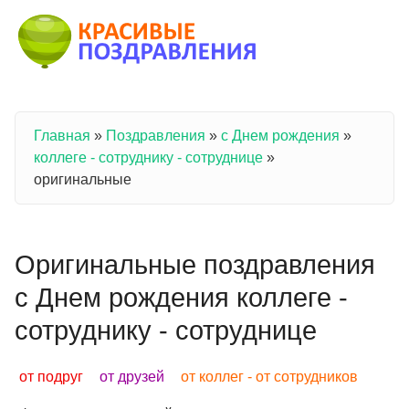
Перейти к основному содержанию
Главная
»
Поздравления
»
с Днем рождения
»
Вы здесь
коллеге - сотруднику - сотруднице
»
оригинальные
Оригинальные поздравления
с Днем рождения коллеге -
сотруднику - сотруднице
от подруг
от друзей
от коллег - от сотрудников