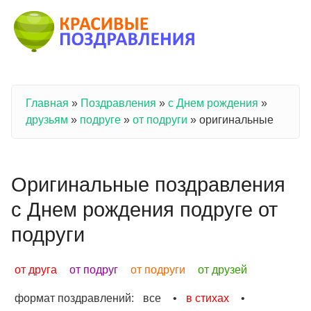
Перейти к основному содержанию
Главная
»
Поздравления
»
с Днем рождения
»
Вы здесь
друзьям
»
подруге
»
от подруги
»
оригинальные
Оригинальные поздравления
с Днем рождения подруге от
подруги
от друга
от подруг
от подруги
от друзей
формат поздравлений:
все
•
в стихах
•