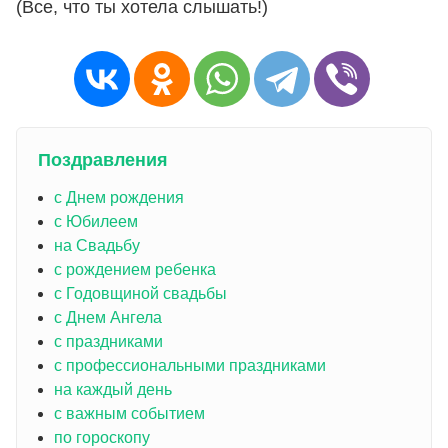
(Все, что ты хотела слышать!)
Поздравления
с Днем рождения
с Юбилеем
на Свадьбу
с рождением ребенка
с Годовщиной свадьбы
с Днем Ангела
с праздниками
с профессиональными праздниками
на каждый день
с важным событием
по гороскопу