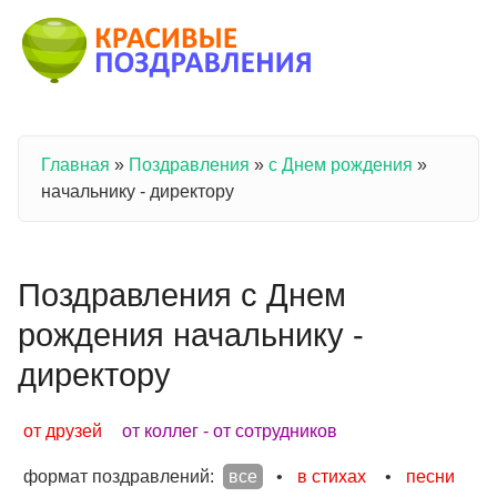
Перейти к основному содержанию
Главная
»
Поздравления
»
с Днем рождения
»
Вы здесь
начальнику - директору
Поздравления с Днем
рождения начальнику -
директору
от друзей
от коллег - от сотрудников
формат поздравлений:
все
•
в стихах
•
песни