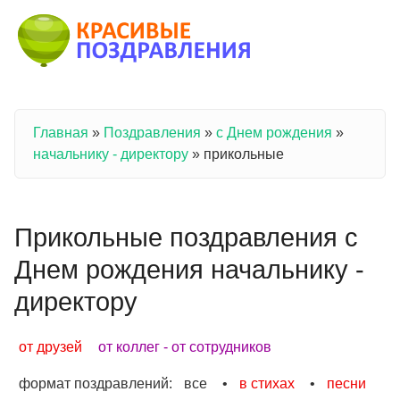
Перейти к основному содержанию
Главная
»
Поздравления
»
с Днем рождения
»
Вы здесь
начальнику - директору
»
прикольные
Прикольные поздравления с
Днем рождения начальнику -
директору
от друзей
от коллег - от сотрудников
формат поздравлений:
все
•
в стихах
•
песни