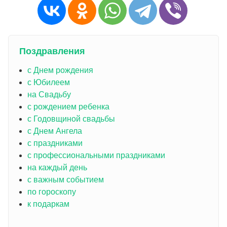
Поздравления
с Днем рождения
с Юбилеем
на Свадьбу
с рождением ребенка
с Годовщиной свадьбы
с Днем Ангела
с праздниками
с профессиональными праздниками
на каждый день
с важным событием
по гороскопу
к подаркам