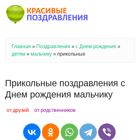
Перейти к основному содержанию
Главная
»
Поздравления
»
с Днем рождения
»
Вы здесь
детям
»
мальчику
»
прикольные
Прикольные поздравления с
Днем рождения мальчику
от друзей
от родственников