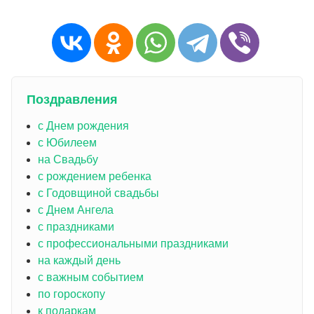
Поздравления
с Днем рождения
с Юбилеем
на Свадьбу
с рождением ребенка
с Годовщиной свадьбы
с Днем Ангела
с праздниками
с профессиональными праздниками
на каждый день
с важным событием
по гороскопу
к подаркам