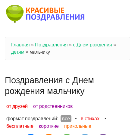
Перейти к основному содержанию
Главная
»
Поздравления
»
с Днем рождения
»
Вы здесь
детям
»
мальчику
Поздравления с Днем
рождения мальчику
от друзей
от родственников
формат поздравлений:
все
•
в стихах
•
бесплатные
короткие
прикольные