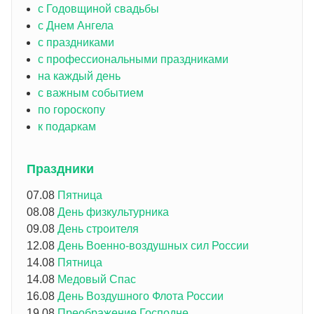
с Годовщиной свадьбы
с Днем Ангела
с праздниками
с профессиональными праздниками
на каждый день
с важным событием
по гороскопу
к подаркам
Праздники
07.08
Пятница
08.08
День физкультурника
09.08
День строителя
12.08
День Военно-воздушных сил России
14.08
Пятница
14.08
Медовый Спас
16.08
День Воздушного Флота России
19.08
Преображение Господне