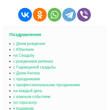
Поздравления
с Днем рождения
с Юбилеем
на Свадьбу
с рождением ребенка
с Годовщиной свадьбы
с Днем Ангела
с праздниками
с профессиональными праздниками
на каждый день
с важным событием
по гороскопу
к подаркам