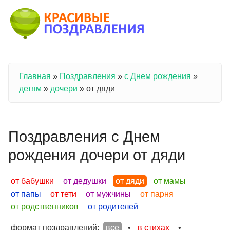
Перейти к основному содержанию
Главная
»
Поздравления
»
с Днем рождения
»
Вы здесь
детям
»
дочери
»
от дяди
Поздравления с Днем
рождения дочери от дяди
от бабушки
от дедушки
от дяди
от мамы
от папы
от тети
от мужчины
от парня
от родственников
от родителей
формат поздравлений:
все
•
в стихах
•