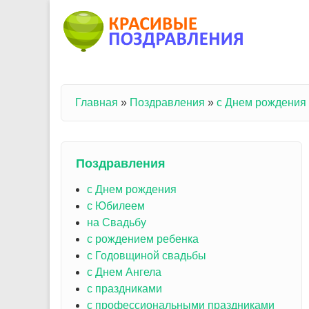
Перейти к основному содержанию
Главная
»
Поздравления
»
с Днем рождения
Вы здесь
Поздравления
с Днем рождения
с Юбилеем
на Свадьбу
с рождением ребенка
с Годовщиной свадьбы
с Днем Ангела
с праздниками
с профессиональными праздниками