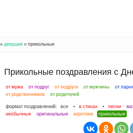
»
девушке
»
прикольные
Прикольные поздравления с Дн
от мужа
от подруг
от подруги
от мужчины
от парн
от родственников
от родителей
формат поздравлений:
все
•
в стихах
•
песни
ма
необычные
оригинальные
короткие
прикольные