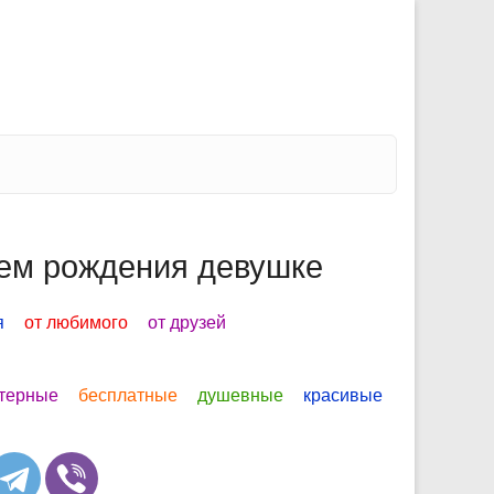
ем рождения девушке
я
от любимого
от друзей
терные
бесплатные
душевные
красивые