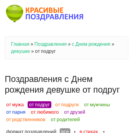
Перейти к основному содержанию
Главная
»
Поздравления
»
с Днем рождения
»
Вы здесь
девушке
»
от подруг
Поздравления с Днем
рождения девушке от подруг
от мужа
от подруг
от подруги
от мужчины
от парня
от любимого
от друзей
от родственников
от родителей
формат поздравлений:
все
•
в стихах
•