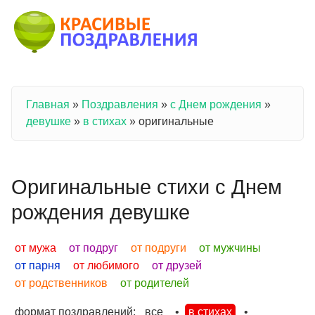
Перейти к основному содержанию
Главная
»
Поздравления
»
с Днем рождения
»
Вы здесь
девушке
»
в стихах
»
оригинальные
Оригинальные стихи с Днем
рождения девушке
от мужа
от подруг
от подруги
от мужчины
от парня
от любимого
от друзей
от родственников
от родителей
формат поздравлений:
все
•
в стихах
•