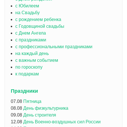
с Юбилеем
на Свадьбу
с рождением ребенка
с Годовщиной свадьбы
с Днем Ангела
с праздниками
с профессиональными праздниками
на каждый день
с важным событием
по гороскопу
к подаркам
Праздники
07.08
Пятница
08.08
День физкультурника
09.08
День строителя
12.08
День Военно-воздушных сил России