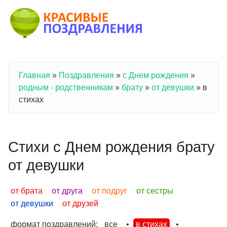
Перейти к основному содержанию
Главная
»
Поздравления
»
с Днем рождения
»
Вы здесь
родным - родственникам
»
брату
»
от девушки
»
в
стихах
Стихи с Днем рождения брату
от девушки
от брата
от друга
от подруг
от сестры
от девушки
от друзей
формат поздравлений:
все
•
в стихах
•