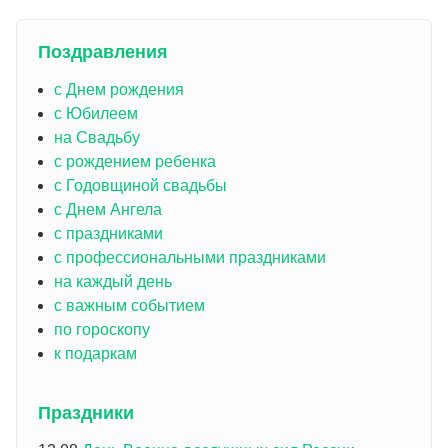
Поздравления
с Днем рождения
с Юбилеем
на Свадьбу
с рождением ребенка
с Годовщиной свадьбы
с Днем Ангела
с праздниками
с профессиональными праздниками
на каждый день
с важным событием
по гороскопу
к подаркам
Праздники