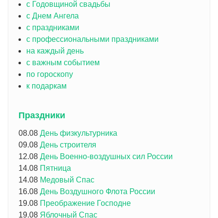
с Годовщиной свадьбы
с Днем Ангела
с праздниками
с профессиональными праздниками
на каждый день
с важным событием
по гороскопу
к подаркам
Праздники
08.08
День физкультурника
09.08
День строителя
12.08
День Военно-воздушных сил России
14.08
Пятница
14.08
Медовый Спас
16.08
День Воздушного Флота России
19.08
Преображение Господне
19.08
Яблочный Спас