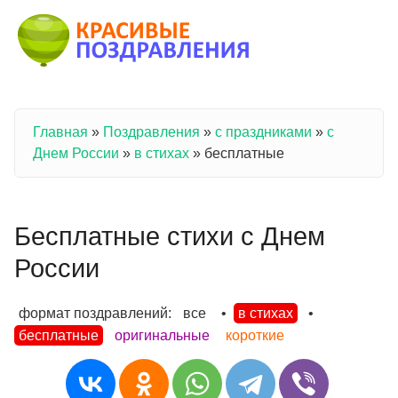
Перейти к основному содержанию
Главная
»
Поздравления
»
с праздниками
»
с
Вы здесь
Днем России
»
в стихах
»
бесплатные
Бесплатные стихи с Днем
России
формат поздравлений:
все
•
в стихах
•
бесплатные
оригинальные
короткие