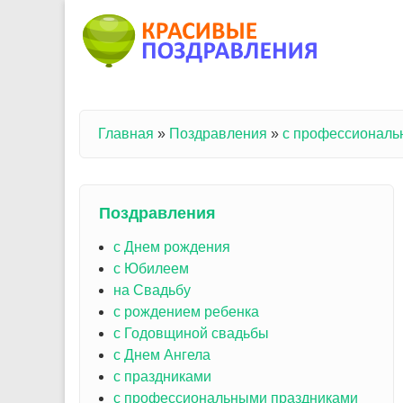
Перейти к основному содержанию
Главная
»
Поздравления
»
с профессиональ
Вы здесь
Поздравления
с Днем рождения
с Юбилеем
на Свадьбу
с рождением ребенка
с Годовщиной свадьбы
с Днем Ангела
с праздниками
с профессиональными праздниками