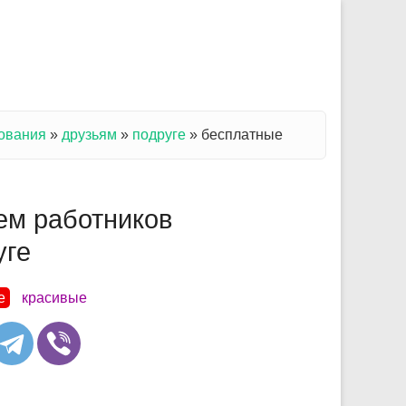
зования
»
друзьям
»
подруге
»
бесплатные
ем работников
уге
е
красивые