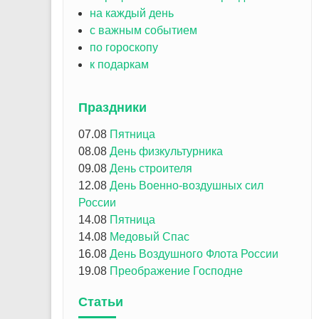
на каждый день
с важным событием
по гороскопу
к подаркам
Праздники
07.08
Пятница
08.08
День физкультурника
09.08
День строителя
12.08
День Военно-воздушных сил
России
14.08
Пятница
14.08
Медовый Спас
16.08
День Воздушного Флота России
19.08
Преображение Господне
Статьи