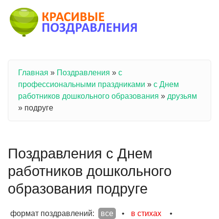
Перейти к основному содержанию
Главная
»
Поздравления
»
с
Вы здесь
профессиональными праздниками
»
с Днем
работников дошкольного образования
»
друзьям
»
подруге
Поздравления с Днем
работников дошкольного
образования подруге
формат поздравлений:
все
•
в стихах
•