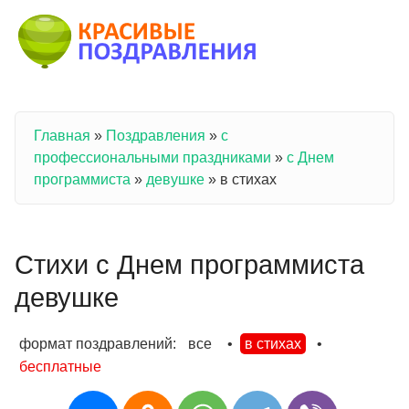
Перейти к основному содержанию
Главная
»
Поздравления
»
с
Вы здесь
профессиональными праздниками
»
с Днем
программиста
»
девушке
»
в стихах
Стихи с Днем программиста
девушке
формат поздравлений:
все
•
в стихах
•
бесплатные