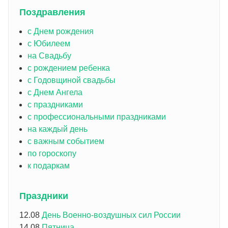
Поздравления
с Днем рождения
с Юбилеем
на Свадьбу
с рождением ребенка
с Годовщиной свадьбы
с Днем Ангела
с праздниками
с профессиональными праздниками
на каждый день
с важным событием
по гороскопу
к подаркам
Праздники
12.08
День Военно-воздушных сил России
14.08
Пятница