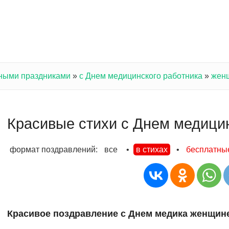
ными праздниками
»
с Днем медицинского работника
»
жен
Красивые стихи с Днем медици
формат поздравлений:
все
•
в стихах
•
бесплатны
Красивое поздравление с Днем медика женщине