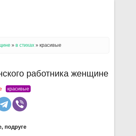
щине
»
в стихах
»
красивые
нского работника женщине
е
красивые
, подруге