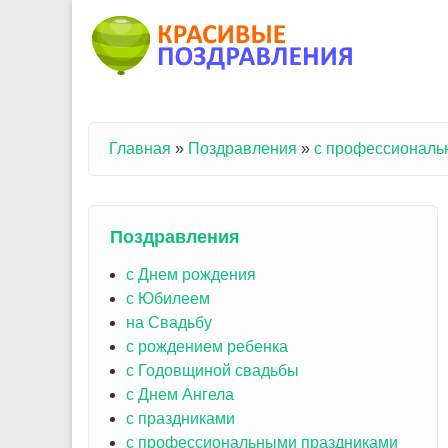
Перейти к основному содержанию
Главная
»
Поздравления
»
с профессиональ
Вы здесь
Поздравления
с Днем рождения
с Юбилеем
на Свадьбу
с рождением ребенка
с Годовщиной свадьбы
с Днем Ангела
с праздниками
с профессиональными праздниками