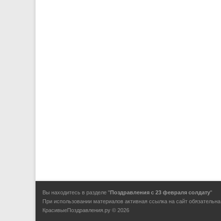
Вы находитесь в разделе "
Поздравления с 23 февраля солдату
"
При использовании материалов активная ссылка на сайт обязательна
КрасивыеПоздравления.ру © 2026