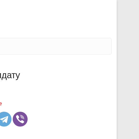
лдату
е