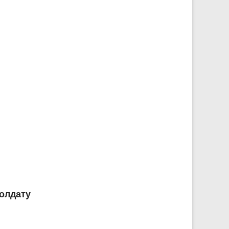
олдату