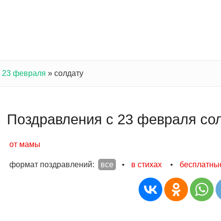
с 23 февраля
»
солдату
Поздравления с 23 февраля со
от мамы
формат поздравлений:
все
•
в стихах
•
бесплатны