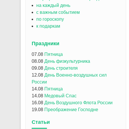
на каждый день
с важным событием
по гороскопу
к подаркам
Праздники
07.08
Пятница
08.08
День физкультурника
09.08
День строителя
12.08
День Военно-воздушных сил
России
14.08
Пятница
14.08
Медовый Спас
16.08
День Воздушного Флота России
19.08
Преображение Господне
Статьи