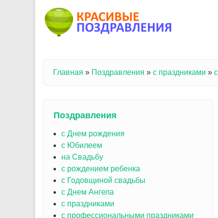
Перейти к основному содержанию
Главная
»
Поздравления
»
с праздниками
»
Вы здесь
Поздравления
с Днем рождения
с Юбилеем
на Свадьбу
с рождением ребенка
с Годовщиной свадьбы
с Днем Ангела
с праздниками
с профессиональными праздниками