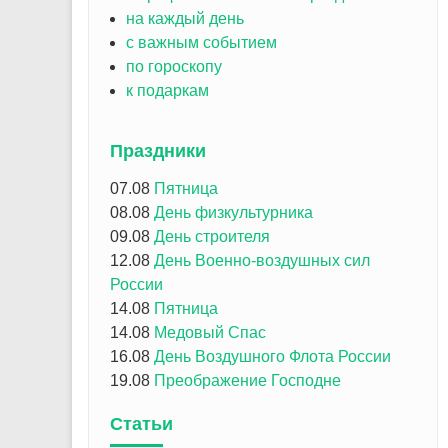
на каждый день
с важным событием
по гороскопу
к подаркам
Праздники
07.08
Пятница
08.08
День физкультурника
09.08
День строителя
12.08
День Военно-воздушных сил
России
14.08
Пятница
14.08
Медовый Спас
16.08
День Воздушного Флота России
19.08
Преображение Господне
Статьи