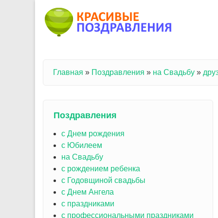
Перейти к основному содержанию
Главная
»
Поздравления
»
на Свадьбу
»
дру
Вы здесь
Поздравления
с Днем рождения
с Юбилеем
на Свадьбу
с рождением ребенка
с Годовщиной свадьбы
с Днем Ангела
с праздниками
с профессиональными праздниками