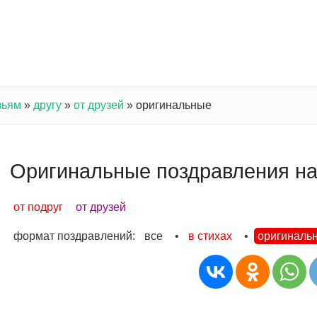
зьям
»
другу
»
от друзей
»
оригинальные
Оригинальные поздравления на 
от подруг
от друзей
формат поздравлений:
все
•
в стихах
•
оригиналь